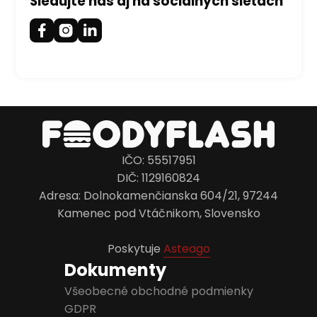
Sledujte nás aj na sociálnych sieťach
IČO: 55517951
DIČ: 1129160824
Adresa: Dolnokamenčianska 604/21, 97244
Kamenec pod Vtáčnikom, Slovensko
Poskytuje
Asteago
Dokumenty
Všeobecné obchodné podmienky
GDPR