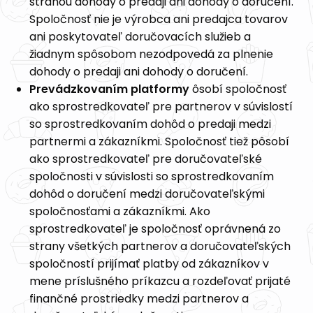
stranou dohody o predaji ani dohody o doručení.
Spoločnosť nie je výrobca ani predajca tovarov
ani poskytovateľ doručovacích služieb a
žiadnym spôsobom nezodpovedá za plnenie
dohody o predaji ani dohody o doručení.
Prevádzkovaním platformy
ôsobí spoločnosť
ako sprostredkovateľ pre partnerov v súvislostí
so sprostredkovaním dohôd o predaji medzi
partnermi a zákazníkmi. Spoločnosť tiež pôsobí
ako sprostredkovateľ pre doručovateľské
spoločnosti v súvislosti so sprostredkovaním
dohôd o doručení medzi doručovateľskými
spoločnosťami a zákazníkmi. Ako
sprostredkovateľ je spoločnosť oprávnená zo
strany všetkých partnerov a doručovateľských
spoločností prijímať platby od zákazníkov v
mene príslušného príkazcu a rozdeľovať prijaté
finančné prostriedky medzi partnerov a