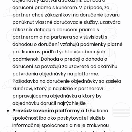
objednávky uzatvára zákazník dohodu o
doručení priamo s kuriérom. V prípade, že
partner chce zákazníkovi na doručenie tovaru
ponúknuť vlastné doručovacie služby, uzatvára
zákazník dohodu o doručení priamo s
partnerom a na partnera sa v súvislosti s
dohodou o doručení vzťahujú podmienky platné
pre kuriérov podľa týchto všeobecných
podmienok. Dohoda o predaji a dohoda o
doručení sa považujú za uzavreté od okamihu
potvrdenia objednávky na platforme.
Požiadavka na doručenie objednávky sa zasiela
kuriérovi, ktorý je najbližšie k partnerovi
pripravujúcemu objednávku a ktorý by
objednávku doručil najrýchlejšie.
Prevádzkovaním platformy a trhu
koná
spoločnosť iba ako poskytovateľ služieb
informačnej spoločnosti a nie je zmluvnou