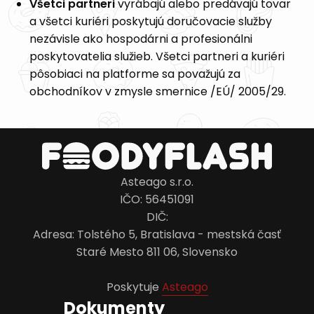
Všetci partneri
vyrábajú alebo predávajú tovar
a všetci kuriéri poskytujú doručovacie služby
nezávisle ako hospodárni a profesionálni
poskytovatelia služieb. Všetci partneri a kuriéri
pôsobiaci na platforme sa považujú za
obchodníkov v zmysle smernice /EÚ/ 2005/29.
Asteago s.r.o.
IČO: 56451091
DIČ:
Adresa: Tolstého 5, Bratislava - mestská časť
Staré Mesto 811 06, Slovensko
Poskytuje
Asteago
Dokumenty