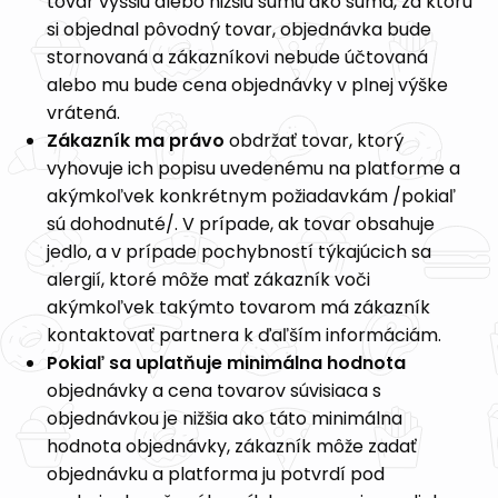
tovar vyššiu alebo nižšiu sumu ako suma, za ktorú
si objednal pôvodný tovar, objednávka bude
stornovaná a zákazníkovi nebude účtovaná
alebo mu bude cena objednávky v plnej výške
vrátená.
Zákazník ma právo
obdržať tovar, ktorý
vyhovuje ich popisu uvedenému na platforme a
akýmkoľvek konkrétnym požiadavkám /pokiaľ
sú dohodnuté/. V prípade, ak tovar obsahuje
jedlo, a v prípade pochybností týkajúcich sa
alergií, ktoré môže mať zákazník voči
akýmkoľvek takýmto tovarom má zákazník
kontaktovať partnera k ďaľším informáciám.
Pokiaľ sa uplatňuje minimálna hodnota
objednávky a cena tovarov súvisiaca s
objednávkou je nižšia ako táto minimálna
hodnota objednávky, zákazník môže zadať
objednávku a platforma ju potvrdí pod